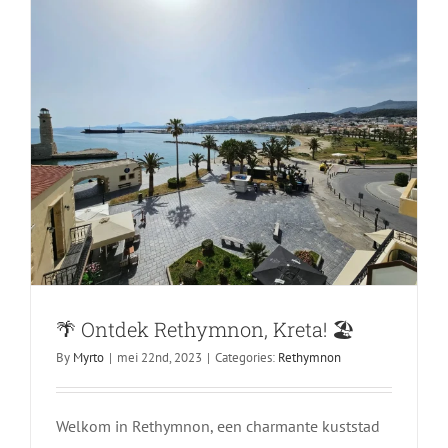
🌴 Ontdek Rethymnon, Kreta! 🏖️
Goede Vrijdag Op Kreta
By
Myrto
|
mei 22nd, 2023
|
Categories:
Rethymnon
Chania
Foto's
Heraklion
Lasithi
Rethymnon
Welkom in Rethymnon, een charmante kuststad