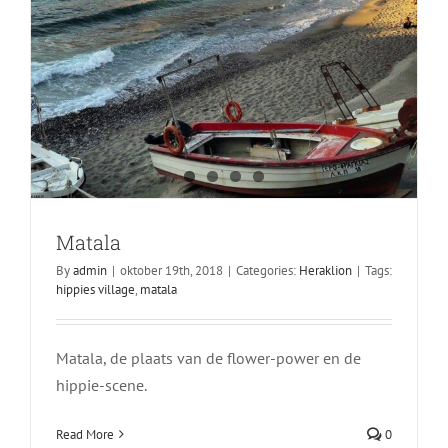
Matala
By
admin
|
oktober 19th, 2018
|
Categories:
Heraklion
|
Tags:
hippies village
,
matala
Matala, de plaats van de flower-power en de
Fragokastelo
hippie-scene.
Rethymnon
Read More
0