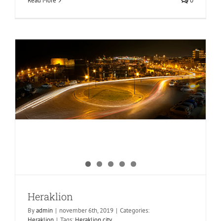
Read More
0
Heraklion
Heraklion
Heraklion
Chora Sfakion
By
admin
|
november 6th, 2019
|
Categories:
Heraklion
|
Tags:
Heraklion city