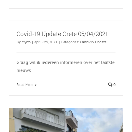
Covid-19 Update Crete 05/04/2021
Het mythische dier genaamd “Grypas”
By
Myrto
|
april 6th, 2021
|
Categories:
Covid-19 Update
Heraklion
Graag wil ik iedereen informeren over het laatste
nieuws
Read More
0