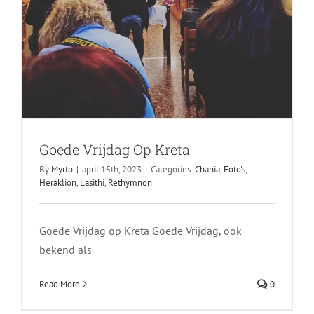
Goede Vrijdag Op Kreta
fijne Palmzondag vanuit Heraklion
By
Myrto
|
april 15th, 2023
|
Categories:
Chania
,
Foto's
,
09/04/2023
Heraklion
,
Lasithi
,
Rethymnon
Geen onderdeel van een categorie
Heraklion
Goede Vrijdag op Kreta Goede Vrijdag, ook
bekend als
Read More
0