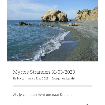
Arkadi Klooster 08/03/2023
Myrtos Stranden 31/03/2023
Foto's
Rethymnon
By
Myrto
|
maart 31st, 2023
|
Categories:
Lasithi
Als je van plan bent om naar Kreta te