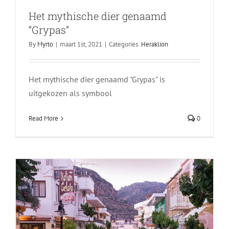
Het mythische dier genaamd
“Grypas”
By
Myrto
|
maart 1st, 2021
|
Categories:
Heraklion
Het mythische dier genaamd "Grypas" is
uitgekozen als symbool
Paleochora
Chania
Read More
0