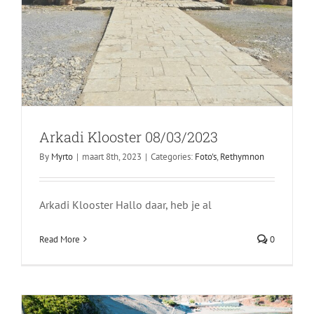
Arkadi Klooster 08/03/2023
By
Myrto
|
maart 8th, 2023
|
Categories:
Foto's
,
Rethymnon
Arkadi Klooster Hallo daar, heb je al
Covid-19 update- 10/06/21
Read More
0
Covid-19 Update