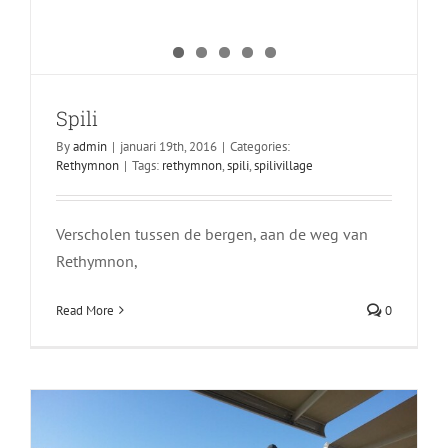
Spili
By
admin
|
januari 19th, 2016
|
Categories:
Rethymnon
|
Tags:
rethymnon
,
spili
,
spilivillage
Verscholen tussen de bergen, aan de weg van
Ierapetra
Rethymnon,
Lasithi
Read More
0