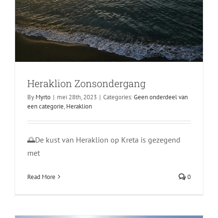
Heraklion Zonsondergang
By
Myrto
|
mei 28th, 2023
|
Categories:
Geen onderdeel van
een categorie
,
Heraklion
🌅De kust van Heraklion op Kreta is gezegend
🌴 Ontdek Rethymnon, Kreta! 🏖️
met
Rethymnon
Read More
0