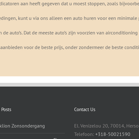
dicatoren aan heeft gegeven dat u moest stoppen, zoals bijvoorbee
dingen, kunt u via ons alleen een auto huren voor een minimale 
 de auto’s. Dat de meeste auto’s zijn voorzien van airconditioning
aanbieden voor de beste prijs, onder zondermeer de beste conditie
 Posts
Contact Us
klion Zonsondergang
El. Venizelou 20, 70014, Hers
Telefoon:
+318-50021590