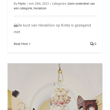
By
Myrto
|
mei 28th, 2023
|
Categories:
Geen onderdeel van
Goede Vrijdag Op Kreta
een categorie
,
Heraklion
Chania
Foto's
Heraklion
Lasithi
Rethymnon
🌅De kust van Heraklion op Kreta is gezegend
met
Read More
0