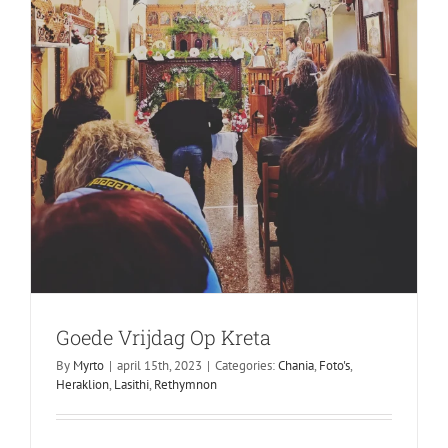
Goede Vrijdag Op Kreta
fijne Palmzondag vanuit Heraklion
By
Myrto
|
april 15th, 2023
|
Categories:
Chania
,
Foto's
,
09/04/2023
Heraklion
,
Lasithi
,
Rethymnon
Geen onderdeel van een categorie
Heraklion