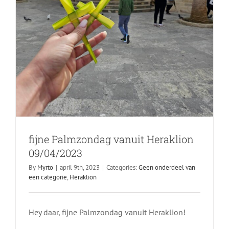
fijne Palmzondag vanuit Heraklion
Het mythische dier genaamd “Grypas”
09/04/2023
Heraklion
By
Myrto
|
april 9th, 2023
|
Categories:
Geen onderdeel van
een categorie
,
Heraklion
Hey daar, fijne Palmzondag vanuit Heraklion!