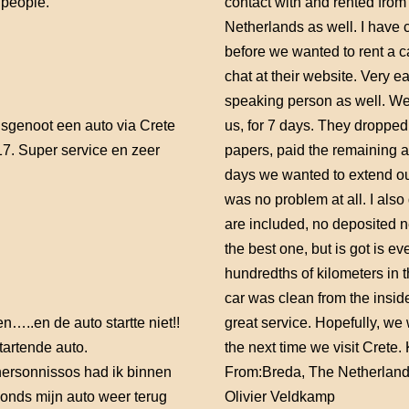
 people.
contact with and rented from
Netherlands as well. I have 
before we wanted to rent a car
chat at their website. Very 
speaking person as well. We 
eisgenoot een auto via Crete
us, for 7 days. They dropped 
17. Super service en zeer
papers, paid the remaining a
days we wanted to extend our 
was no problem at all. I also 
are included, no deposited n
the best one, but is got is
hundredths of kilometers in
car was clean from the inside
…..en de auto startte niet!!
great service. Hopefully, we 
tartende auto.
the next time we visit Crete.
hersonnissos had ik binnen
From:
Breda, The Netherlan
vonds mijn auto weer terug
Olivier Veldkamp