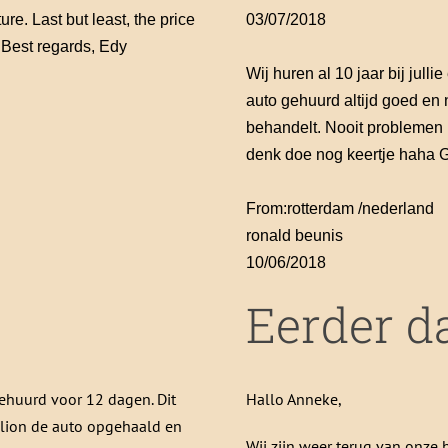
re. Last but least, the price
03/07/2018
 Best regards, Edy
Wij huren al 10 jaar bij jul
auto gehuurd altijd goed en
behandelt. Nooit problemen
denk doe nog keertje haha 
From:
rotterdam /nederland
ronald beunis
10/06/2018
Eerder d
gehuurd voor 12 dagen. Dit
Hallo Anneke,
lion de auto opgehaald en
Wij zijn weer terug van onze h