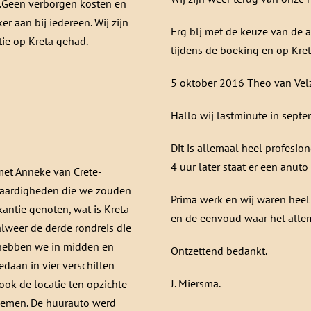
n.Geen verborgen kosten en
ker aan bij iedereen. Wij zijn
Erg blj met de keuze van de a
tie op Kreta gehad.
tijdens de boeking en op Kre
5 oktober 2016 Theo van Vel
Hallo wij lastminute in sept
Dit is allemaal heel profesi
4 uur later staat er een anuto 
et Anneke van Crete-
swaardigheden die we zouden
Prima werk en wij waren heel 
ntie genoten, wat is Kreta
en de eenvoud waar het alle
alweer de derde rondreis die
 hebben we in midden en
Ontzettend bedankt.
daan in vier verschillen
J. Miersma.
ook de locatie ten opzichte
noemen. De huurauto werd