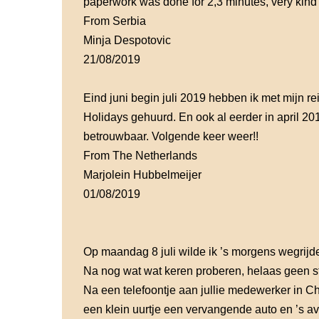
paperwork was done for 2,3 minutes, very kind
From Serbia
Minja Despotovic
21/08/2019
Eind juni begin juli 2019 hebben ik met mijn r
Holidays gehuurd. En ook al eerder in april 20
betrouwbaar. Volgende keer weer!!
From The Netherlands
Marjolein Hubbelmeijer
01/08/2019
Op maandag 8 juli wilde ik ’s morgens wegrijden
Na nog wat wat keren proberen, helaas geen s
Na een telefoontje aan jullie medewerker in C
een klein uurtje een vervangende auto en ’s a