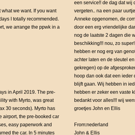
een service!! de dag dat wij
 what we want. If you want
vergeten.. na een paar uurtj
idays I totally recommended.
Anneke opgenomen, de commu
ort, we arrange the ppwk in a
door een erg vriendelijke d
nog de laatste 2 dagen die w
beschikking!!! nou, zo supe
hebben er nog erg van genot
achter laten en de sleutel en
gekregen) op de afgesproken 
hoop dan ook dat een ieder d
blijft gaan. Wij hebben in ied
ys in April 2019. The pre-
hebben er zeker een vaste kl
lity with Myrto, was great
bedankt voor alles!!! wij wens
ax 30 seconds). Myrto has
groetjes John en Ellis
e airport, the pre-booked car
rises, easy paperwork and
From:
nederland
rned the car. In 5 minutes
John & Ellis