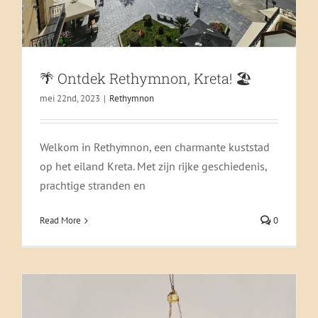
🌴 Ontdek Rethymnon, Kreta! 🏖️
mei 22nd, 2023
|
Rethymnon
Goede Vrijdag Op Kreta
Chania
Foto's
Heraklion
Lasithi
Rethymnon
Welkom in Rethymnon, een charmante kuststad
op het eiland Kreta. Met zijn rijke geschiedenis,
prachtige stranden en
Read More
0