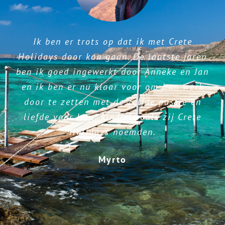
Ik ben er trots op dat ik met Crete
Holidays door kan gaan. De laatste jaren
ben ik goed ingewerkt door Anneke en Jan
en ik ben er nu klaar voor om hun werk
door te zetten met de zelfde passie en
liefde voor hun “kindje” zoals zij Crete
Holidays noemden.
Myrto